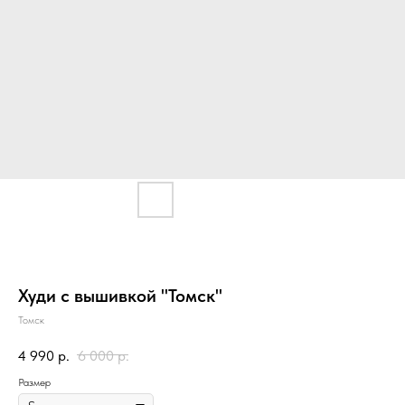
Худи с вышивкой "Томск"
Томск
4 990
р.
6 000
р.
Размер