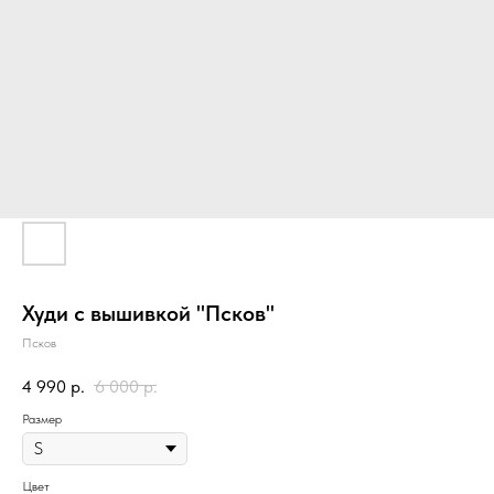
Худи с вышивкой "Псков"
Псков
4 990
р.
6 000
р.
Размер
Цвет