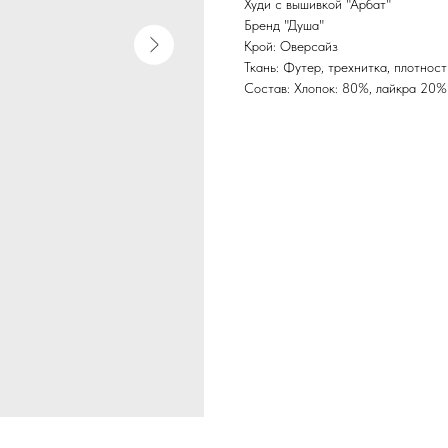
Худи с вышивкой "Арбат"
Бренд "Душа"
Крой: Оверсайз
Ткань: Футер, трехнитка, плотнос
Состав: Хлопок: 80%, лайкра 20%