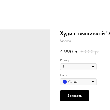
Худи с вышивкой "
Москва
4 990
р.
6 000
р.
Размер
Цвет
Синий
Заказать