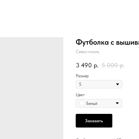
Футболка с вышив
Севастополь
3 490
р.
5 000
р.
Размер
Цвет
Белый
Заказать