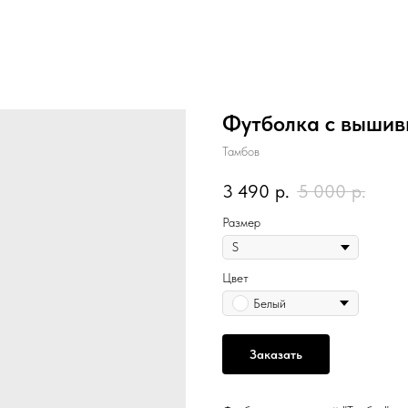
Футболка с вышив
Тамбов
3 490
р.
5 000
р.
Размер
Цвет
Белый
Заказать